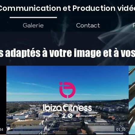
Communication et Production vidé
Galerie
Contact
s adaptés à votre image et à vo
34
01:35