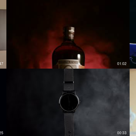
47
01:02
25
00:33