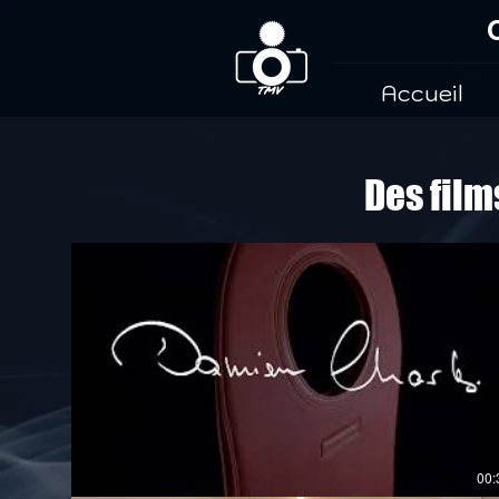
Accueil
Des film
00: