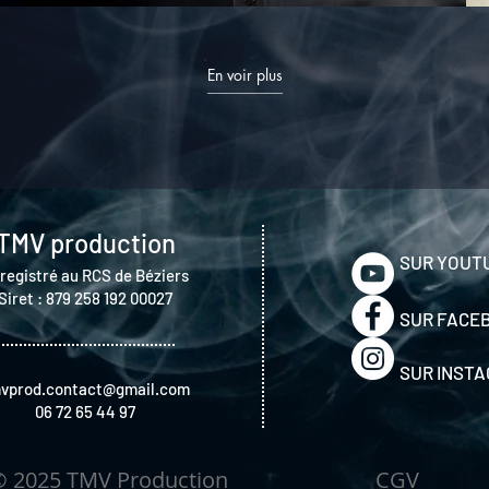
En voir plus
TMV production
SUR YOUT
registré au RCS de Béziers
Siret :
879 258 192 00027
SUR FACE
SUR INST
vprod.contact@gmail.com
06 72 65 44 97
 © 2025 TMV Production
CGV