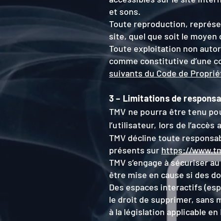
et sons.
Toute reproduction, représen
site, quel que soit le moyen 
Toute exploitation non autor
comme constitutive d’une co
suivants du Code de Propriét
3 – Limitations de responsa
TMV ne pourra être tenu po
l’utilisateur, lors de l’accès 
TMV décline toute responsabil
présents sur
https://www.tm
TMV s’engage à sécuriser au
être mise en cause si des do
Des espaces interactifs (esp
le droit de supprimer, sans
à la législation applicable e