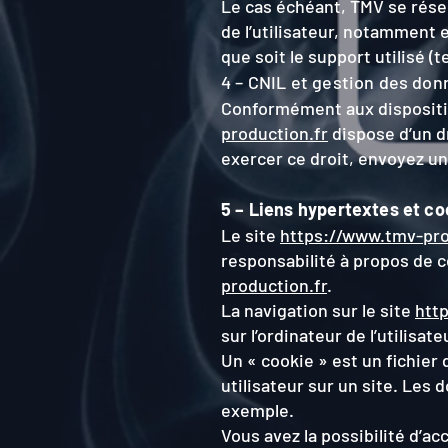
Le cas échéant, TMV se réser
de l’utilisateur, notamment 
que soit le support utilisé (
4 – CNIL et gestion des don
Conformément aux disposit
production.fr
dispose d’un d
exercer ce droit, envoyez 
5 – Liens hypertextes et co
Le site
https://www.tmv-pro
responsabilité à propos de c
production.fr
.
La navigation sur le site
htt
sur l’ordinateur de l’utilisate
Un « cookie » est un fichier 
utilisateur sur un site. Les
exemple.
Vous avez la possibilité d’a