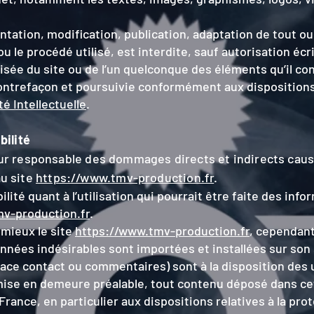
tation, modification, publication, adaptation de tout o
ou le procédé utilisé, est interdite, sauf autorisation écr
isée du site ou de l’un quelconque des éléments qu’il co
ntrefaçon et poursuivie conformément aux dispositions
é Intellectuelle
.
bilité
ur responsable des dommages directs et indirects caus
au site
https://www.tmv-production.fr
.
ité quant à l’utilisation qui pourrait être faite des inf
v-production.fr
.
 mieux le site
https://www.tmv-production.fr
, cependant
nnées indésirables sont importées et installées sur son s
ace contact ou commentaires) sont à la disposition des 
 mise en demeure préalable, tout contenu déposé dans ce
n France, en particulier aux dispositions relatives à la pr