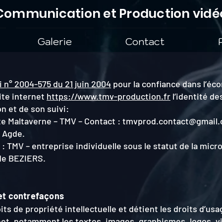
Communication et Production vidé
Galerie
Contact
loi n° 2004-575 du 21 juin 2004
pour la confiance dans l’éc
site internet
https://www.tmv-production.fr
l’identité de
on et de son suivi:
ste Maltaverne – TMV – Contact :
tmvprod.contact@gmail
 Agde.
e : TMV –
entreprise individuelle sous le statut de la micr
de BEZIERS.
 et contrefaçons
ts de propriété intellectuelle et détient les droits d’us
rnet, notamment les textes, images, graphismes, logos, v