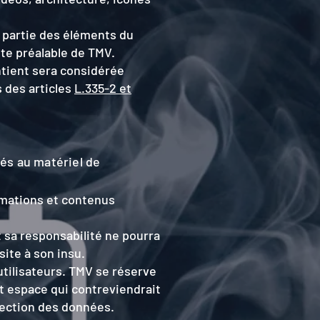
u partie des éléments du
ite préalable de TMV.
ntient sera considérée
 des articles
L.335-2 et
és au matériel de
ormations et contenus
 sa responsabilité ne pourra
ite à son insu.
utilisateurs. TMV se réserve
t espace qui contreviendrait
otection des données.