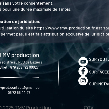
é sans votre consentement.
s pour une durée maximale de 1 mois.
bution de juridiction.
’utilisation du site
https://www.tmv-production.fr
est sou
e permet pas, il est fait attribution exclusive de juridic
TMV production
SUR YOUT
registré au RCS de Béziers
Siret :
879 258 192 00027
SUR FACE
SUR INST
vprod.contact@gmail.com
06 72 65 44 97
 © 2025 TMV Production
CGV