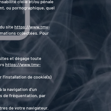
sabilité civile et/ou pénale
ant, ou pornographique, quel
r du site
https://www.tmv-
rmations collectées. Pour
sites et dégage toute
ers
https://www.tmv-
l’installation de cookie(s)
à la navigation d’un
s de fréquentation, par
tres de votre navigateur.