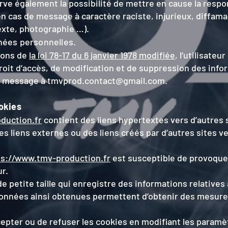
ve également la possibilité de mettre en cause la respon
en cas de message à caractère raciste, injurieux, diffam
texte, photographie …).
nées personnelles.
ions de
la loi 78-17 du 6 janvier 1978 modifiée
, l’utilisateu
roit d’accès, de modification et de suppression des info
un message à
tmvprod.contact@gmail.com
.
okies
duction.fr
contient des liens hypertextes vers d’autres 
es liens externes ou des liens créés par d’autres sites v
ps://www.tmv-production.fr
est susceptible de provoquer 
ur.
de petite taille qui enregistre des informations relatives 
 données ainsi obtenues permettent d’obtenir des mesure
ccepter ou de refuser les cookies en modifiant les paramè