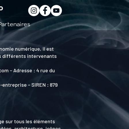
o
Partenaires
onomie numérique, il est
s différents intervenants
.com
– Adresse : 4 rue du
o-entreprise
– SIREN :
879
age sur tous les éléments
idéos, architecture, icônes