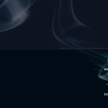
en
tm