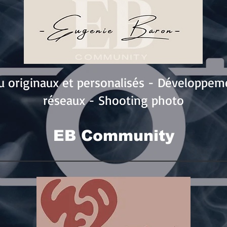
u originaux et personalisés - Développeme
réseaux - Shooting photo
EB Community