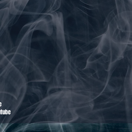
e
utube